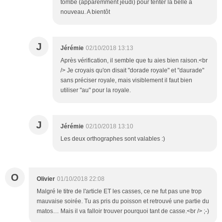
tombe (apparemment jeudi) pour tenter la belle a
nouveau. A bientôt
J
Jérémie
02/10/2018 13:13
Après vérification, il semble que tu aies bien raison.<br
/> Je croyais qu'on disait "dorade royale" et "daurade"
sans préciser royale, mais visiblement il faut bien
utiliser "au" pour la royale.
J
Jérémie
02/10/2018 13:10
Les deux orthographes sont valables :)
O
Olivier
01/10/2018 22:08
Malgré le titre de l'article ET les casses, ce ne fut pas une trop
mauvaise soirée. Tu as pris du poisson et retrouvé une partie du
matos… Mais il va falloir trouver pourquoi tant de casse.<br /> ;-)