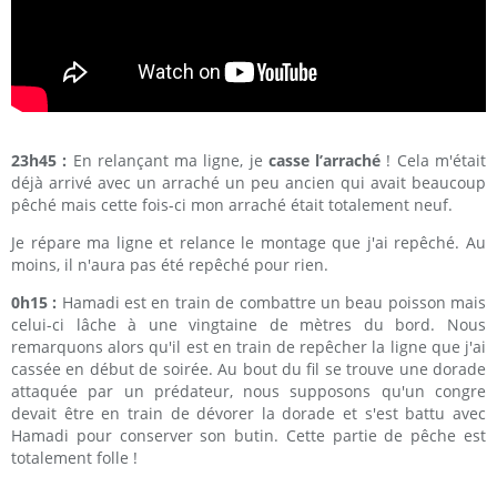
23h45 :
En relançant ma ligne, je
casse l’arraché
! Cela m'était
déjà arrivé avec un arraché un peu ancien qui avait beaucoup
pêché mais cette fois-ci mon arraché était totalement neuf.
Je répare ma ligne et relance le montage que j'ai repêché. Au
moins, il n'aura pas été repêché pour rien.
0h15 :
Hamadi est en train de combattre un beau poisson mais
celui-ci lâche à une vingtaine de mètres du bord. Nous
remarquons alors qu'il est en train de repêcher la ligne que j'ai
cassée en début de soirée. Au bout du fil se trouve une dorade
attaquée par un prédateur, nous supposons qu'un congre
devait être en train de dévorer la dorade et s'est battu avec
Hamadi pour conserver son butin. Cette partie de pêche est
totalement folle !