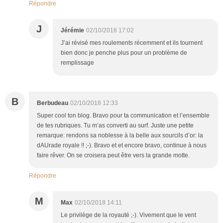
Répondre
J
Jérémie
02/10/2018 17:02
J’ai révisé mes roulements récemment et ils tournent
bien donc je penche plus pour un problème de
remplissage
B
Berbudeau
02/10/2018 12:33
Super cool ton blog. Bravo pour ta communication et l’ensemble
de tes rubriques. Tu m’as converti au surf. Juste une petite
remarque: rendons sa noblesse à la belle aux sourcils d’or: la
dAUrade royale !! ;-). Bravo et et encore bravo, continue à nous
faire rêver. On se croisera peut être vers la grande motte.
Répondre
M
Max
02/10/2018 14:11
Le privilège de la royauté ;-). Vivement que le vent