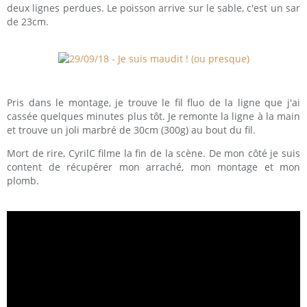
deux lignes perdues. Le poisson arrive sur le sable, c'est un sar
de 23cm.
Pris dans le montage, je trouve le fil fluo de la ligne que j'ai
cassée quelques minutes plus tôt. Je remonte la ligne à la main
et trouve un joli marbré de 30cm (300g) au bout du fil.
Mort de rire, CyrilC filme la fin de la scène. De mon côté je suis
content de récupérer mon arraché, mon montage et mon
plomb.