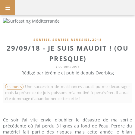
,
,
SORTIES
SORTIES RÉUSSIES
2018
29/09/18 - JE SUIS MAUDIT ! (OU
PRESQUE)
1 OCTOBRE 2018
Rédigé par Jérémie et publié depuis Overblog
Une succession de malchances aurait pu me décourager
16 PRISES
mais la présence de jolis poissons m'a motivé à persévérer. Il aurait
été dommage d'abandonner cette sortie !
Ce soir j'ai vite envie d'oublier le désastre de ma sortie
précédente où j'ai perdu 3 lignes au fond de l'eau. Perdre du
matériel fait partie des risques, mais cette année le bilan