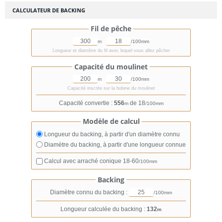
CALCULATEUR DE BACKING
Fil de pêche
m
/100mm
Longueur et diamètre du fil avec lequel vous allez pêcher
Capacité du moulinet
m
/100mm
Capacité inscrite sur la bobine du moulinet
Capacité convertie :
556
de 18
m
/100mm
Modèle de calcul
Longueur du backing, à partir d'un diamètre connu
Diamètre du backing, à partir d'une longueur connue
Calcul avec arraché conique
18-60
/100mm
Backing
Diamètre connu du backing :
/100mm
Longueur calculée du backing :
132
m