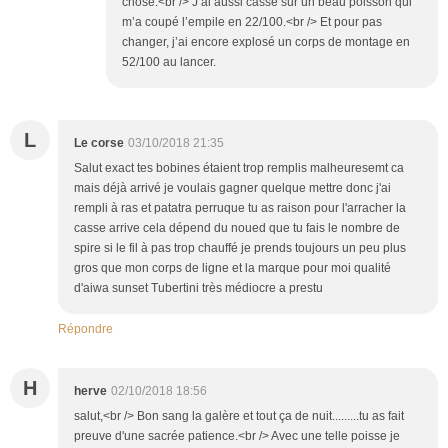
chose.<br /> J’ai aussi cassé sur un beau poisson qui
m’a coupé l’empile en 22/100.<br /> Et pour pas
changer, j’ai encore explosé un corps de montage en
52/100 au lancer.
L
Le corse
03/10/2018 21:35
Salut exact tes bobines étaient trop remplis malheuresemt ca
mais déjà arrivé je voulais gagner quelque mettre donc j'ai
rempli à ras et patatra perruque tu as raison pour l'arracher la
casse arrive cela dépend du noued que tu fais le nombre de
spire si le fil à pas trop chauffé je prends toujours un peu plus
gros que mon corps de ligne et la marque pour moi qualité
d'aiwa sunset Tubertini très médiocre a prestu
Répondre
H
herve
02/10/2018 18:56
salut,<br /> Bon sang la galère et tout ça de nuit.........tu as fait
preuve d'une sacrée patience.<br /> Avec une telle poisse je