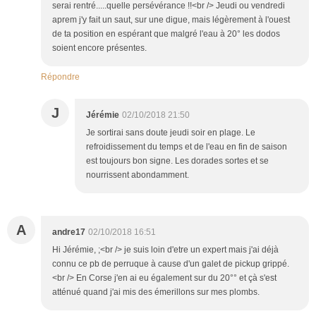
serai rentré.....quelle persévérance !!<br /> Jeudi ou vendredi
aprem j'y fait un saut, sur une digue, mais légèrement à l'ouest
de ta position en espérant que malgré l'eau à 20° les dodos
soient encore présentes.
Répondre
J
Jérémie
02/10/2018 21:50
Je sortirai sans doute jeudi soir en plage. Le
refroidissement du temps et de l'eau en fin de saison
est toujours bon signe. Les dorades sortes et se
nourrissent abondamment.
A
andre17
02/10/2018 16:51
Hi Jérémie, ;<br /> je suis loin d'etre un expert mais j'ai déjà
connu ce pb de perruque à cause d'un galet de pickup grippé.
<br /> En Corse j'en ai eu également sur du 20°° et çà s'est
atténué quand j'ai mis des émerillons sur mes plombs.