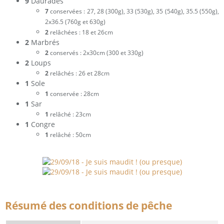
9
Daurades
7
conservées : 27, 28 (300g), 33 (530g), 35 (540g), 35.5 (550g),
2x36.5 (760g et 630g)
2
relâchées : 18 et 26cm
2
Marbrés
2
conservés : 2x30cm (300 et 330g)
2
Loups
2
relâchés : 26 et 28cm
1
Sole
1
conservée : 28cm
1
Sar
1
relâché : 23cm
1
Congre
1
relâché : 50cm
Résumé des conditions de pêche