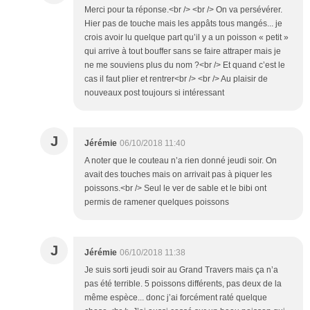
Merci pour ta réponse.<br /> <br /> On va persévérer.
Hier pas de touche mais les appâts tous mangés... je
crois avoir lu quelque part qu’il y a un poisson « petit »
qui arrive à tout bouffer sans se faire attraper mais je
ne me souviens plus du nom ?<br /> Et quand c’est le
cas il faut plier et rentrer<br /> <br /> Au plaisir de
nouveaux post toujours si intéressant
J
Jérémie
06/10/2018 11:40
A noter que le couteau n’a rien donné jeudi soir. On
avait des touches mais on arrivait pas à piquer les
poissons.<br /> Seul le ver de sable et le bibi ont
permis de ramener quelques poissons
J
Jérémie
06/10/2018 11:38
Je suis sorti jeudi soir au Grand Travers mais ça n’a
pas été terrible. 5 poissons différents, pas deux de la
même espèce... donc j’ai forcément raté quelque