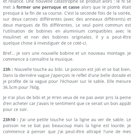
et relance. Une nouvelle catastrophe se produit alors : le fil se
met à
former une perruque et casse
alors que le plomb était
presque à la fin de sa course. C'est la seconde fois de la soirée,
sur deux cannes différentes (avec des anneaux différents) et
deux marques de fils différentes. Le seul point commun est
l'utilisation de bobines en aluminium compatibles avec le
moulinet et non des bobines originales. Il y a peut-être
quelque chose à investiguer de ce coté-ci.
Bref... je sors une nouvelle bobine et un nouveau montage. Je
commence à connaître la musique.
23h :
Nouvelle touche au bibi. Le poisson est joli et se bat bien.
Dans la dernière vague j'aperçois le reflet d'une belle dorade et
je profite de la vague pour l'échouer sur le sable. Elle mesure
36.5cm pour 760g.
Je n'ai plus de bibi et je m'en veux de ne pas avoir pris la peine
d'en acheter car j'avais le sentiment que ce serait un bon appât
pour ce soir.
23h10 :
J'ai une petite touche sur la ligne au ver de sable. Le
poisson ne se bat pas beaucoup mais la ligne est lourde. Je
commence à penser que j'ai peut-être attrapé l'une de mes