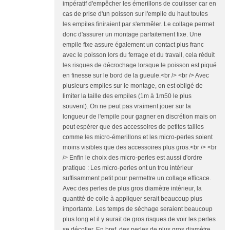
impératif d'empêcher les émerillons de coulisser car en
cas de prise d'un poisson sur l'empile du haut toutes
les empiles finiraient par s'emmêler. Le collage permet
donc d'assurer un montage parfaitement fixe. Une
empile fixe assure également un contact plus franc
avec le poisson lors du ferrage et du travail, cela réduit
les risques de décrochage lorsque le poisson est piqué
en finesse sur le bord de la gueule.<br /> <br /> Avec
plusieurs empiles sur le montage, on est obligé de
limiter la taille des empiles (1m à 1m50 le plus
souvent). On ne peut pas vraiment jouer sur la
longueur de l'empile pour gagner en discrétion mais on
peut espérer que des accessoires de petites tailles
comme les micro-émerillons et les micro-perles soient
moins visibles que des accessoires plus gros.<br /> <br
/> Enfin le choix des micro-perles est aussi d'ordre
pratique : Les micro-perles ont un trou intérieur
suffisamment petit pour permettre un collage efficace.
Avec des perles de plus gros diamètre intérieur, la
quantité de colle à appliquer serait beaucoup plus
importante. Les temps de séchage seraient beaucoup
plus long et il y aurait de gros risques de voir les perles
se décoller. En bref, des perles de plus gros diamètre