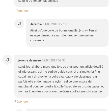
solidité de l'ensemble amitiés
Répondre
J
Jérémie
01/05/2018 22:10
Ainsi qu'une colle de bonne qualité :)<br /> J'en ai
essayé plusieurs avant d'en trouver une qui me
convienne.
J
jerome de meze
09/04/2017 09:31
salut, tout d abord merci une fois de plus pour un article detaillé
et interessant, qui me sert de guide concret et simple.<br /> un
copain m a dit d eviter la colle cyanoacrylate classique, car
parfois elle endommage le nylon, est ce une astuce de
marchand pour vendred e la colle "speciale au prix du caviar, ou
non, as tu eu des soucis avec certaines colles, merci d avance
Répondre