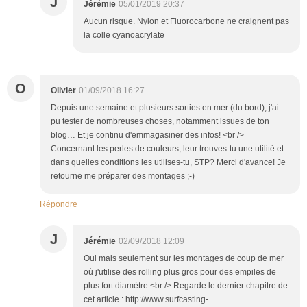
J
Jérémie
05/01/2019 20:37
Aucun risque. Nylon et Fluorocarbone ne craignent pas
la colle cyanoacrylate
O
Olivier
01/09/2018 16:27
Depuis une semaine et plusieurs sorties en mer (du bord), j'ai
pu tester de nombreuses choses, notamment issues de ton
blog… Et je continu d'emmagasiner des infos! <br />
Concernant les perles de couleurs, leur trouves-tu une utilité et
dans quelles conditions les utilises-tu, STP? Merci d'avance! Je
retourne me préparer des montages ;-)
Répondre
J
Jérémie
02/09/2018 12:09
Oui mais seulement sur les montages de coup de mer
où j'utilise des rolling plus gros pour des empiles de
plus fort diamètre.<br /> Regarde le dernier chapitre de
cet article : http://www.surfcasting-