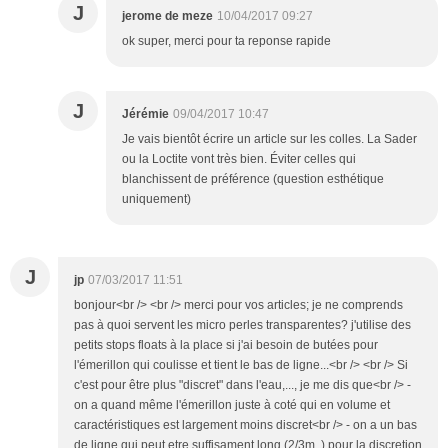
J
jerome de meze
10/04/2017 09:27
ok super, merci pour ta reponse rapide
J
Jérémie
09/04/2017 10:47
Je vais bientôt écrire un article sur les colles. La Sader
ou la Loctite vont très bien. Éviter celles qui
blanchissent de préférence (question esthétique
uniquement)
J
jp
07/03/2017 11:51
bonjour<br /> <br /> merci pour vos articles; je ne comprends
pas à quoi servent les micro perles transparentes? j'utilise des
petits stops floats à la place si j'ai besoin de butées pour
l'émerillon qui coulisse et tient le bas de ligne...<br /> <br /> Si
c'est pour être plus "discret" dans l'eau,..., je me dis que<br /> -
on a quand même l'émerillon juste à coté qui en volume et
caractéristiques est largement moins discret<br /> - on a un bas
de ligne qui peut etre suffisament long (2/3m..) pour la discretion