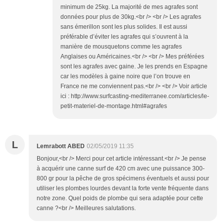
minimum de 25kg. La majorité de mes agrafes sont
données pour plus de 30kg.<br /> <br /> Les agrafes
sans émerillon sont les plus solides. Il est aussi
préférable d’éviter les agrafes qui s’ouvrent à la
manière de mousquetons comme les agrafes
Anglaises ou Américaines.<br /> <br /> Mes préférées
sont les agrafes avec gaine. Je les prends en Espagne
car les modèles à gaine noire que l’on trouve en
France ne me conviennent pas.<br /> <br /> Voir article
ici : http://www.surfcasting-mediterranee.com/articles/le-
petit-materiel-de-montage.html#agrafes
L
Lemrabott ABED
02/05/2019 11:35
Bonjour,<br /> Merci pour cet article intéressant.<br /> Je pense
à acquérir une canne surf de 420 cm avec une puissance 300-
800 gr pour la pêche de gros spécimens éventuels et aussi pour
utiliser les plombes lourdes devant la forte vente fréquente dans
notre zone. Quel poids de plombe qui sera adaptée pour cette
canne ?<br /> Meilleures salutations.