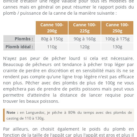
difficile d'établir une règle valable pour tous les modèles de
cannes mais en général on peut résumer le rapport poids du
plomb / puissance de la canne de la manière suivante :
Canne 100-
Canne 100-
Canne 100-
200g
225g
250g
Plombs :
80g à 150g
90g à 160g
100g à 175g
Plomb idéal :
110g
120g
130g
N'ayez pas peur de pêcher lourd si cela est nécessaire.
Beaucoup de pêcheurs ont tendance à pêcher trop léger par
crainte de perdre en discrétion et en sensibilité mais ils ne se
rendent pas compte qu'une ligne trop légère n'est pas efficace
non plus. Pêcher avec des plombs de plus de 100g ne vous
empêchera pas de prendre de petits poissons mais peut vous
permettre d'atteindre la distance de lancer requise pour
trouver les beaux poissons.
Note :
en Languedoc, je pêche à 80% du temps avec des plombs de
casting de 110 à 130g.
Par ailleurs, on choisit également le poids du plomb en
fonction de la taille de l'appât car plus l'appât est gros et plus il