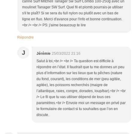
canne Surf Mitchell Tanager Sw Surf Combo 100-250g avec un
moulinet Tanager SW Surf. Quel fil et plomb pourrais-je utiliser
s'il te plaît? Si se sera du full nylon ou plutôt avec un bas de
ligne en fluo. Merci d'avance pour l'info et bonne continuation.
<br /> <br /> PS: j'aime beaucoup te lire
Répondre
J
Jérémie
25/03/2022 21:16
Salut à toi,<br /> <br /> Ta question est difficile à
répondre en l’état. Il faudrait que tu me donnes un peu
plus d’information sur les lieux que tu pêches (nature
du fond, courant), les conditions de mer (peu agitée,
agitée), les poissons recherchés (maigre de
l’atlantique, raies, congre, dorades, loup/bar).<br /> <br
/> Le fil que tu vas utiliser dépend de tous ces
paramètres.<br /> Envoie moi un message en privé par
le formulaire de contact si tu souhaites que l’on en
discute.