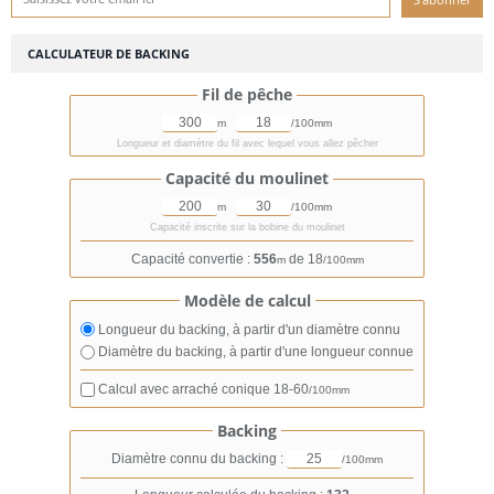
CALCULATEUR DE BACKING
Fil de pêche
m
/100mm
Longueur et diamètre du fil avec lequel vous allez pêcher
Capacité du moulinet
m
/100mm
Capacité inscrite sur la bobine du moulinet
Capacité convertie :
556
de 18
m
/100mm
Modèle de calcul
Longueur du backing, à partir d'un diamètre connu
Diamètre du backing, à partir d'une longueur connue
Calcul avec arraché conique
18-60
/100mm
Backing
Diamètre connu du backing :
/100mm