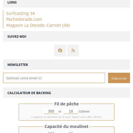
LIENS
Surfcasting 34
Pechedorade.com
Magasin La Dorade, Carnon (34)
SUIVEZ-MOI
NEWSLETTER
CALCULATEUR DE BACKING
Fil de pêche
m
/100mm
Longueur et diamètre du fil avec lequel vous allez pêcher
Capacité du moulinet