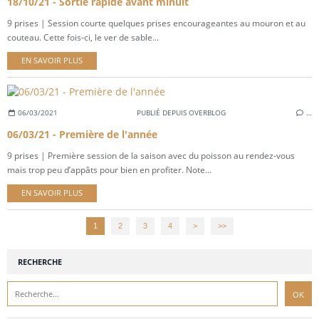
18/10/21 - Sortie rapide avant minuit
9 prises | Session courte quelques prises encourageantes au mouron et au
couteau. Cette fois-ci, le ver de sable...
EN SAVOIR PLUS
06/03/2021
PUBLIÉ DEPUIS OVERBLOG
…
06/03/21 - Première de l'année
9 prises | Première session de la saison avec du poisson au rendez-vous
mais trop peu d’appâts pour bien en profiter. Note...
EN SAVOIR PLUS
1
2
3
4
>
>>
RECHERCHE