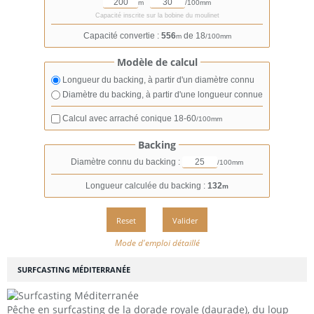
m
/100mm
Capacité inscrite sur la bobine du moulinet
Capacité convertie :
556
de 18
m
/100mm
Modèle de calcul
Longueur du backing, à partir d'un diamètre connu
Diamètre du backing, à partir d'une longueur connue
Calcul avec arraché conique
18-60
/100mm
Backing
Diamètre connu du backing :
/100mm
Longueur calculée du backing :
132
m
Mode d'emploi détaillé
SURFCASTING MÉDITERRANÉE
Pêche en surfcasting de la dorade royale (daurade), du loup