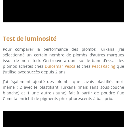
Test de luminosité
Pour comparer la performance des plombs Turkana, j'ai
sélectionné un certain nombre de plombs d'autres marques
issus de mon stock. On trouvera donc sur le banc d'essai des
plombs achetés chez
Dulcemar Pesca
et chez
PescaRacing
que
j'utilise avec succès depuis 2 ans.
J'ai également ajouté des plombs que j'avais plastifiés moi-
même : 2 avec le plastifiant Turkana (mais sans sous-couche
blanche) et 1 une autre (jaune) fait à partir de poudre fluo
Cometa enrichit de pigments phosphorescents à bas prix.