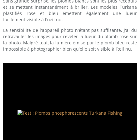
Sans grande surprise, les plombs blancs sont les plus réceptifs
et se mettent instantanément à briller. Les modèles Turkana
plastifiés rose et bleu émettent également une lueur
facilement visible à l'oeil nu.
La sensibilité de l'appareil photo n'étant pas suffisante, j'ai du
retravailler les images pour révéler la lueur du plomb rose sur
la photo. Malgré tout, la lumière émise par le plomb bleu reste
impossible à photographier bien qu'elle soit visible à l’œil nu.