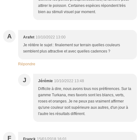
attirer le poisson. Certaines espèces répondent très
bien au stimuli visuel par moment.
A
Arafet
10/10/2022 13:00
Je réitère le sujet : finalement sur terrain quelles couleurs
semblent plus attractive et avec quelles cadences ?
Répondre
J
Jérémie
10/10/2022 13:48
Difficile à dire, nous avons tous nos préférences. Sur la
gamme Turkana, mes favoris sont les blancs, verts,
roses et oranges. Je ne peux pas vraiment affirmer
qu'une couleur soit supérieure aux autres, d'un jour à
l'autre les résultats diffèrent.
F
Franck
15/01/2018 16:01