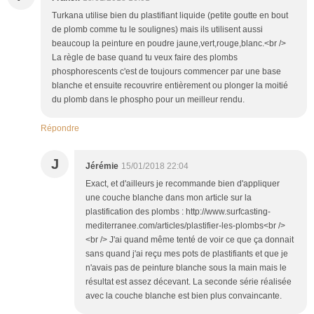
Turkana utilise bien du plastifiant liquide (petite goutte en bout
de plomb comme tu le soulignes) mais ils utilisent aussi
beaucoup la peinture en poudre jaune,vert,rouge,blanc.<br />
La règle de base quand tu veux faire des plombs
phosphorescents c'est de toujours commencer par une base
blanche et ensuite recouvrire entièrement ou plonger la moitié
du plomb dans le phospho pour un meilleur rendu.
Répondre
J
Jérémie
15/01/2018 22:04
Exact, et d'ailleurs je recommande bien d'appliquer
une couche blanche dans mon article sur la
plastification des plombs : http://www.surfcasting-
mediterranee.com/articles/plastifier-les-plombs<br />
<br /> J'ai quand même tenté de voir ce que ça donnait
sans quand j'ai reçu mes pots de plastifiants et que je
n'avais pas de peinture blanche sous la main mais le
résultat est assez décevant. La seconde série réalisée
avec la couche blanche est bien plus convaincante.