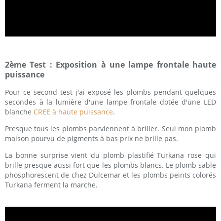
2ème Test : Exposition à une lampe frontale haute
puissance
Pour ce second test j'ai exposé les plombs pendant quelques
secondes à la lumière d'une lampe frontale dotée d'une LED
blanche
CREE à haute puissance
.
Presque tous les plombs parviennent à briller. Seul mon plomb
maison pourvu de pigments à bas prix ne brille pas.
La bonne surprise vient du plomb plastifié Turkana rose qui
brille presque aussi fort que les plombs blancs. Le plomb sable
phosphorescent de chez Dulcemar et les plombs peints colorés
Turkana ferment la marche.