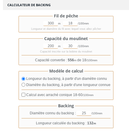
CALCULATEUR DE BACKING
Fil de pêche
m
/100mm
Longueur et diamètre du fil avec lequel vous allez pêcher
Capacité du moulinet
m
/100mm
Capacité inscrite sur la bobine du moulinet
Capacité convertie :
556
de 18
m
/100mm
Modèle de calcul
Longueur du backing, à partir d'un diamètre connu
Diamètre du backing, à partir d'une longueur connue
Calcul avec arraché conique
18-60
/100mm
Backing
Diamètre connu du backing :
/100mm
Longueur calculée du backing :
132
m