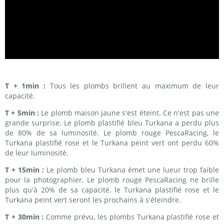
T + 1min :
Tous les plombs brillent au maximum de leur
capacité.
T + 5min :
Le plomb maison jaune s'est éteint. Ce n'est pas une
grande surprise. Le plomb plastifié bleu Turkana a perdu plus
de 80% de sa luminosité. Le plomb rouge PescaRacing, le
Turkana plastifié rose et le Turkana peint vert ont perdu 60%
de leur luminosité.
T + 15min :
Le plomb bleu Turkana émet une lueur trop faible
pour la photographier. Le plomb rouge PescaRacing ne brille
plus qu'à 20% de sa capacité. le Turkana plastifié rose et le
Turkana peint vert seront les prochains à s'éteindre.
T + 30min :
Comme prévu, les plombs Turkana plastifié rose et