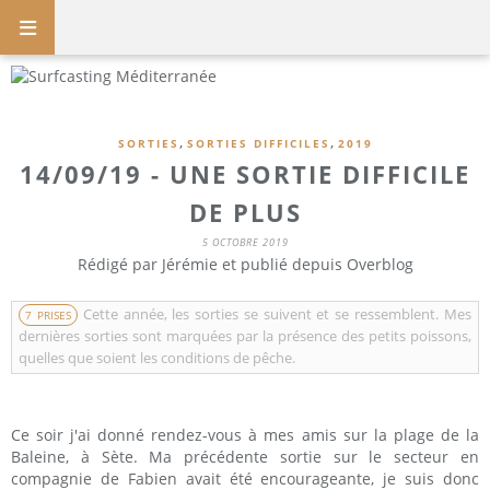
,
,
SORTIES
SORTIES DIFFICILES
2019
14/09/19 - UNE SORTIE DIFFICILE
DE PLUS
5 OCTOBRE 2019
Rédigé par Jérémie et publié depuis Overblog
Cette année, les sorties se suivent et se ressemblent. Mes
7 PRISES
dernières sorties sont marquées par la présence des petits poissons,
quelles que soient les conditions de pêche.
Ce soir j'ai donné rendez-vous à mes amis sur la plage de la
Baleine, à Sète. Ma précédente sortie sur le secteur en
compagnie de Fabien avait été encourageante, je suis donc