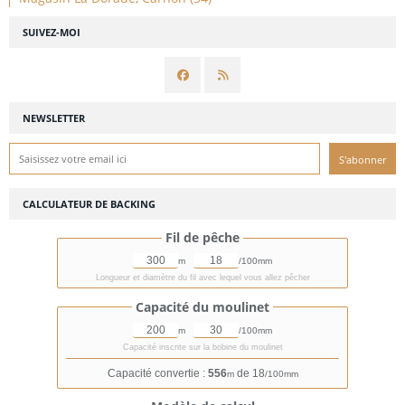
SUIVEZ-MOI
NEWSLETTER
CALCULATEUR DE BACKING
Fil de pêche
m
/100mm
Longueur et diamètre du fil avec lequel vous allez pêcher
Capacité du moulinet
m
/100mm
Capacité inscrite sur la bobine du moulinet
Capacité convertie :
556
de 18
m
/100mm