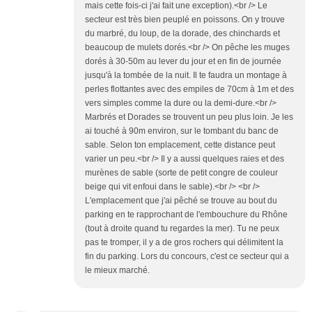
mais cette fois-ci j'ai fait une exception).<br /> Le
secteur est très bien peuplé en poissons. On y trouve
du marbré, du loup, de la dorade, des chinchards et
beaucoup de mulets dorés.<br /> On pêche les muges
dorés à 30-50m au lever du jour et en fin de journée
jusqu'à la tombée de la nuit. Il te faudra un montage à
perles flottantes avec des empiles de 70cm à 1m et des
vers simples comme la dure ou la demi-dure.<br />
Marbrés et Dorades se trouvent un peu plus loin. Je les
ai touché à 90m environ, sur le tombant du banc de
sable. Selon ton emplacement, cette distance peut
varier un peu.<br /> Il y a aussi quelques raies et des
murènes de sable (sorte de petit congre de couleur
beige qui vit enfoui dans le sable).<br /> <br />
L'emplacement que j'ai pêché se trouve au bout du
parking en te rapprochant de l'embouchure du Rhône
(tout à droite quand tu regardes la mer). Tu ne peux
pas te tromper, il y a de gros rochers qui délimitent la
fin du parking. Lors du concours, c'est ce secteur qui a
le mieux marché.