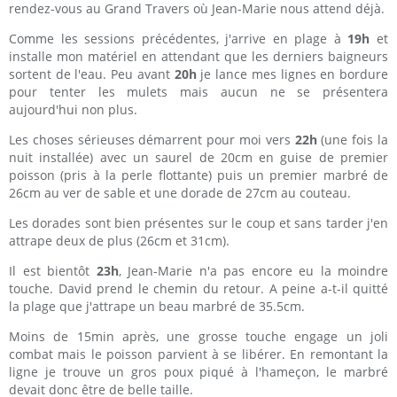
rendez-vous au Grand Travers où Jean-Marie nous attend déjà.
Comme les sessions précédentes, j'arrive en plage à
19h
et
installe mon matériel en attendant que les derniers baigneurs
sortent de l'eau. Peu avant
20h
je lance mes lignes en bordure
pour tenter les mulets mais aucun ne se présentera
aujourd'hui non plus.
Les choses sérieuses démarrent pour moi vers
22h
(une fois la
nuit installée) avec un saurel de 20cm en guise de premier
poisson (pris à la perle flottante) puis un premier marbré de
26cm au ver de sable et une dorade de 27cm au couteau.
Les dorades sont bien présentes sur le coup et sans tarder j'en
attrape deux de plus (26cm et 31cm).
Il est bientôt
23h
, Jean-Marie n'a pas encore eu la moindre
touche. David prend le chemin du retour. A peine a-t-il quitté
la plage que j'attrape un beau marbré de 35.5cm.
Moins de 15min après, une grosse touche engage un joli
combat mais le poisson parvient à se libérer. En remontant la
ligne je trouve un gros poux piqué à l'hameçon, le marbré
devait donc être de belle taille.