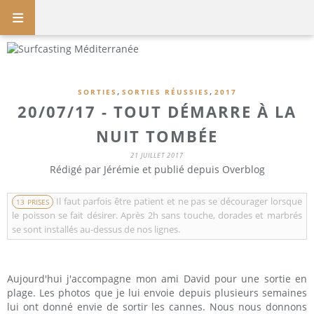
,
,
SORTIES
SORTIES RÉUSSIES
2017
20/07/17 - TOUT DÉMARRE À LA
NUIT TOMBÉE
21 JUILLET 2017
Rédigé par Jérémie et publié depuis Overblog
Il faut parfois être patient et ne pas se décourager lorsque
13 PRISES
le poisson se fait désirer. Après 2h sans touche, dorades et marbrés
se sont installés au-dessus de nos lignes.
Aujourd'hui j'accompagne mon ami David pour une sortie en
plage. Les photos que je lui envoie depuis plusieurs semaines
lui ont donné envie de sortir les cannes. Nous nous donnons