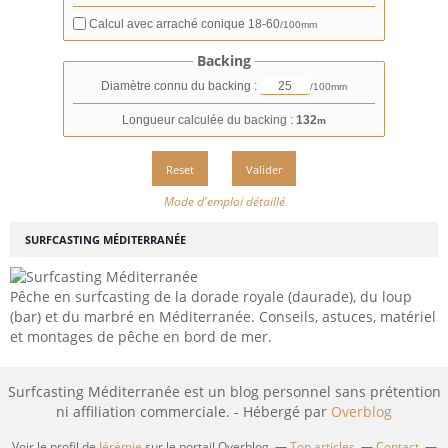
Calcul avec arraché conique
18-60
/100mm
Backing
Diamètre connu du backing :
/100mm
Longueur calculée du backing :
132
m
Mode d'emploi détaillé
SURFCASTING MÉDITERRANÉE
Pêche en surfcasting de la dorade royale (daurade), du loup
(bar) et du marbré en Méditerranée. Conseils, astuces, matériel
et montages de pêche en bord de mer.
Surfcasting Méditerranée est un blog personnel sans prétention
ni affiliation commerciale. - Hébergé par
Overblog
Voir le profil de
Jérémie
sur le portail Overblog
Top articles
Contact