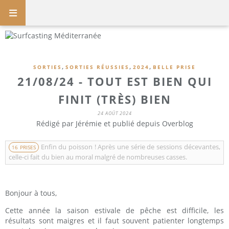
,
,
,
SORTIES
SORTIES RÉUSSIES
2024
BELLE PRISE
21/08/24 - TOUT EST BIEN QUI
FINIT (TRÈS) BIEN
24 AOÛT 2024
Rédigé par Jérémie et publié depuis Overblog
Enfin du poisson ! Après une série de sessions décevantes,
16 PRISES
celle-ci fait du bien au moral malgré de nombreuses casses.
Bonjour à tous,
Cette année la saison estivale de pêche est difficile, les
résultats sont maigres et il faut souvent patienter longtemps