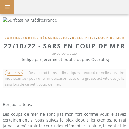
,
,
,
,
SORTIES
SORTIES RÉUSSIES
2022
BELLE PRISE
COUP DE MER
22/10/22 - SARS EN COUP DE MER
30 OCTOBRE 2022
Rédigé par Jérémie et publié depuis Overblog
Des conditions climatiques exceptionnelles (voire
24 PRISES
inquiétantes) pour une fin de saison avec une grosse activité des jolis
sars lors de ce petit coup de mer.
Bonjour a tous,
Les coups de mer ne sont pas mon fort comme vous le savez
certainement si vous suivez le blog depuis longtemps. Je n'ai
jamais aimé subir le couru des éléments : la pluie, le vent et le