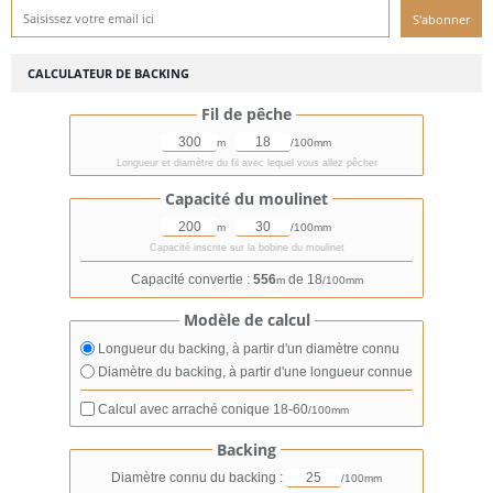
CALCULATEUR DE BACKING
Fil de pêche
m
/100mm
Longueur et diamètre du fil avec lequel vous allez pêcher
Capacité du moulinet
m
/100mm
Capacité inscrite sur la bobine du moulinet
Capacité convertie :
556
de 18
m
/100mm
Modèle de calcul
Longueur du backing, à partir d'un diamètre connu
Diamètre du backing, à partir d'une longueur connue
Calcul avec arraché conique
18-60
/100mm
Backing
Diamètre connu du backing :
/100mm