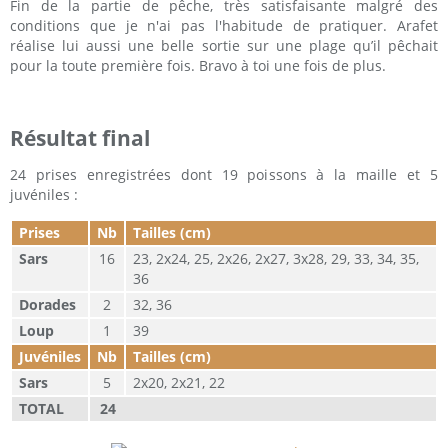
Fin de la partie de pêche, très satisfaisante malgré des
conditions que je n'ai pas l'habitude de pratiquer. Arafet
réalise lui aussi une belle sortie sur une plage qu’il pêchait
pour la toute première fois. Bravo à toi une fois de plus.
Résultat final
24 prises enregistrées dont 19 poissons à la maille et 5
juvéniles :
Prises
Nb
Tailles (cm)
Sars
16
23, 2x24, 25, 2x26, 2x27, 3x28, 29, 33, 34, 35,
36
Dorades
2
32, 36
Loup
1
39
Juvéniles
Nb
Tailles (cm)
Sars
5
2x20, 2x21, 22
TOTAL
24