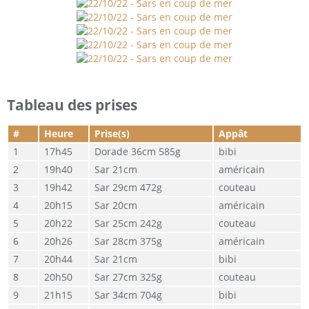
Tableau des prises
#
Heure
Prise(s)
Appât
17h45
Dorade 36cm 585g
bibi
19h40
Sar 21cm
américain
19h42
Sar 29cm 472g
couteau
20h15
Sar 20cm
américain
20h22
Sar 25cm 242g
couteau
20h26
Sar 28cm 375g
américain
20h44
Sar 21cm
bibi
20h50
Sar 27cm 325g
couteau
21h15
Sar 34cm 704g
bibi