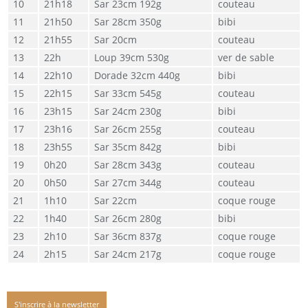
21h18
Sar 23cm 192g
couteau
21h50
Sar 28cm 350g
bibi
21h55
Sar 20cm
couteau
22h
Loup 39cm 530g
ver de sable
22h10
Dorade 32cm 440g
bibi
22h15
Sar 33cm 545g
couteau
23h15
Sar 24cm 230g
bibi
23h16
Sar 26cm 255g
couteau
23h55
Sar 35cm 842g
bibi
0h20
Sar 28cm 343g
couteau
0h50
Sar 27cm 344g
couteau
1h10
Sar 22cm
coque rouge
1h40
Sar 26cm 280g
bibi
2h10
Sar 36cm 837g
coque rouge
2h15
Sar 24cm 217g
coque rouge
S'inscrire à la newsletter