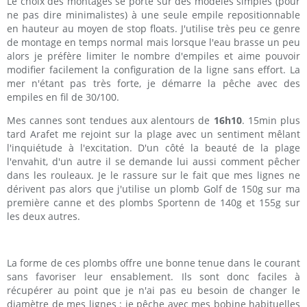
Le choix des montages se porte sur des modèles simples (pour
ne pas dire minimalistes) à une seule empile repositionnable
en hauteur au moyen de stop floats. J'utilise très peu ce genre
de montage en temps normal mais lorsque l'eau brasse un peu
alors je préfère limiter le nombre d'empiles et aime pouvoir
modifier facilement la configuration de la ligne sans effort. La
mer n'étant pas très forte, je démarre la pêche avec des
empiles en fil de 30/100.
Mes cannes sont tendues aux alentours de
16h10
. 15min plus
tard Arafet me rejoint sur la plage avec un sentiment mêlant
l'inquiétude à l'excitation. D'un côté la beauté de la plage
l'envahit, d'un autre il se demande lui aussi comment pêcher
dans les rouleaux. Je le rassure sur le fait que mes lignes ne
dérivent pas alors que j'utilise un plomb Golf de 150g sur ma
première canne et des plombs Sportenn de 140g et 155g sur
les deux autres.
La forme de ces plombs offre une bonne tenue dans le courant
sans favoriser leur ensablement. Ils sont donc faciles à
récupérer au point que je n'ai pas eu besoin de changer le
diamètre de mes lignes : je pêche avec mes bobine habituelles