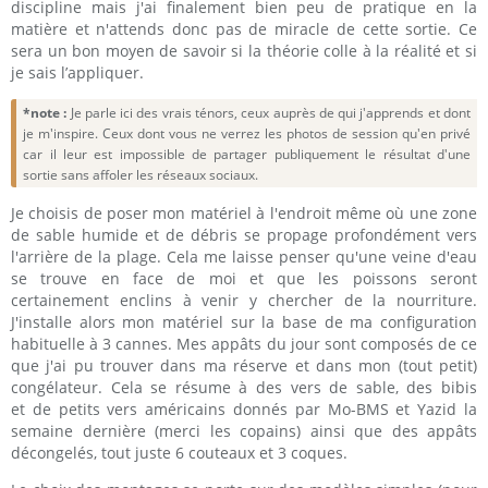
discipline mais j'ai finalement bien peu de pratique en la
matière et n'attends donc pas de miracle de cette sortie. Ce
sera un bon moyen de savoir si la théorie colle à la réalité et si
je sais l’appliquer.
*note :
Je parle ici des vrais ténors, ceux auprès de qui j'apprends et dont
je m'inspire. Ceux dont vous ne verrez les photos de session qu'en privé
car il leur est impossible de partager publiquement le résultat d'une
sortie sans affoler les réseaux sociaux.
Je choisis de poser mon matériel à l'endroit même où une zone
de sable humide et de débris se propage profondément vers
l'arrière de la plage. Cela me laisse penser qu'une veine d'eau
se trouve en face de moi et que les poissons seront
certainement enclins à venir y chercher de la nourriture.
J'installe alors mon matériel sur la base de ma configuration
habituelle à 3 cannes. Mes appâts du jour sont composés de ce
que j'ai pu trouver dans ma réserve et dans mon (tout petit)
congélateur. Cela se résume à des vers de sable, des bibis
et de petits vers américains donnés par Mo-BMS et Yazid la
semaine dernière (merci les copains) ainsi que des appâts
décongelés, tout juste 6 couteaux et 3 coques.