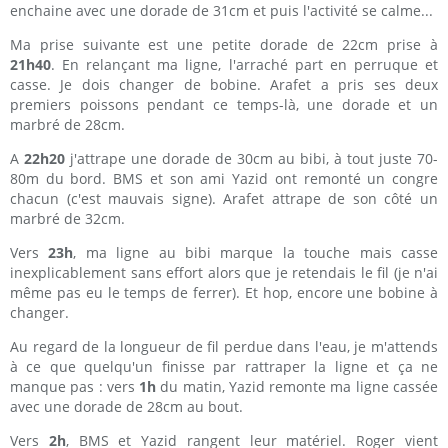
enchaine avec une dorade de 31cm et puis l'activité se calme...
Ma prise suivante est une petite dorade de 22cm prise à
21h40
. En relançant ma ligne, l'arraché part en perruque et
casse. Je dois changer de bobine. Arafet a pris ses deux
premiers poissons pendant ce temps-là, une dorade et un
marbré de 28cm.
A
22h20
j'attrape une dorade de 30cm au bibi, à tout juste 70-
80m du bord. BMS et son ami Yazid ont remonté un congre
chacun (c'est mauvais signe). Arafet attrape de son côté un
marbré de 32cm.
Vers
23h
, ma ligne au bibi marque la touche mais casse
inexplicablement sans effort alors que je retendais le fil (je n'ai
même pas eu le temps de ferrer). Et hop, encore une bobine à
changer.
Au regard de la longueur de fil perdue dans l'eau, je m'attends
à ce que quelqu'un finisse par rattraper la ligne et ça ne
manque pas : vers
1h
du matin, Yazid remonte ma ligne cassée
avec une dorade de 28cm au bout.
Vers
2h
, BMS et Yazid rangent leur matériel. Roger vient