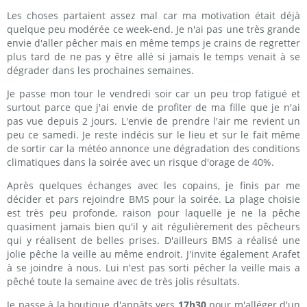
Les choses partaient assez mal car ma motivation était déjà
quelque peu modérée ce week-end. Je n'ai pas une très grande
envie d'aller pêcher mais en même temps je crains de regretter
plus tard de ne pas y être allé si jamais le temps venait à se
dégrader dans les prochaines semaines.
Je passe mon tour le vendredi soir car un peu trop fatigué et
surtout parce que j'ai envie de profiter de ma fille que je n'ai
pas vue depuis 2 jours. L'envie de prendre l'air me revient un
peu ce samedi. Je reste indécis sur le lieu et sur le fait même
de sortir car la météo annonce une dégradation des conditions
climatiques dans la soirée avec un risque d'orage de 40%.
Après quelques échanges avec les copains, je finis par me
décider et pars rejoindre BMS pour la soirée. La plage choisie
est très peu profonde, raison pour laquelle je ne la pêche
quasiment jamais bien qu'il y ait régulièrement des pêcheurs
qui y réalisent de belles prises. D'ailleurs BMS a réalisé une
jolie pêche la veille au même endroit. J'invite également Arafet
à se joindre à nous. Lui n'est pas sorti pêcher la veille mais a
pêché toute la semaine avec de très jolis résultats.
Je passe à la boutique d'appâts vers
17h30
pour m'alléger d'un