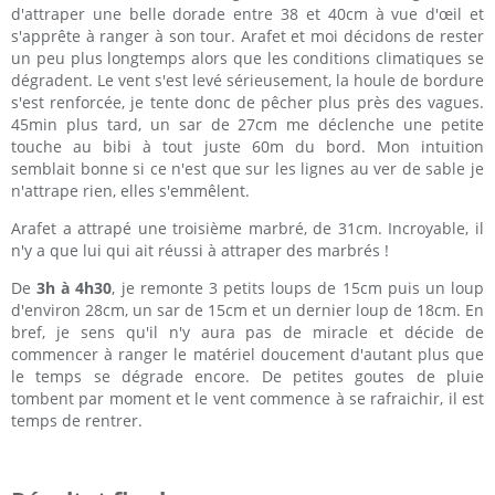
d'attraper une belle dorade entre 38 et 40cm à vue d'œil et
s'apprête à ranger à son tour. Arafet et moi décidons de rester
un peu plus longtemps alors que les conditions climatiques se
dégradent. Le vent s'est levé sérieusement, la houle de bordure
s'est renforcée, je tente donc de pêcher plus près des vagues.
45min plus tard, un sar de 27cm me déclenche une petite
touche au bibi à tout juste 60m du bord. Mon intuition
semblait bonne si ce n'est que sur les lignes au ver de sable je
n'attrape rien, elles s'emmêlent.
Arafet a attrapé une troisième marbré, de 31cm. Incroyable, il
n'y a que lui qui ait réussi à attraper des marbrés !
De
3h à 4h30
, je remonte 3 petits loups de 15cm puis un loup
d'environ 28cm, un sar de 15cm et un dernier loup de 18cm. En
bref, je sens qu'il n'y aura pas de miracle et décide de
commencer à ranger le matériel doucement d'autant plus que
le temps se dégrade encore. De petites goutes de pluie
tombent par moment et le vent commence à se rafraichir, il est
temps de rentrer.