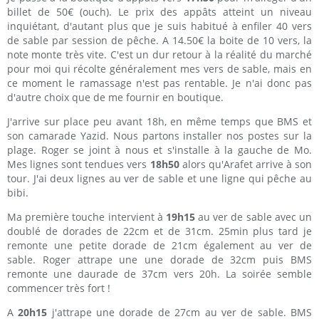
billet de 50€ (ouch). Le prix des appâts atteint un niveau
inquiétant, d'autant plus que je suis habitué à enfiler 40 vers
de sable par session de pêche. A 14.50€ la boite de 10 vers, la
note monte très vite. C'est un dur retour à la réalité du marché
pour moi qui récolte généralement mes vers de sable, mais en
ce moment le ramassage n'est pas rentable. Je n'ai donc pas
d'autre choix que de me fournir en boutique.
J'arrive sur place peu avant 18h, en même temps que BMS et
son camarade Yazid. Nous partons installer nos postes sur la
plage. Roger se joint à nous et s'installe à la gauche de Mo.
Mes lignes sont tendues vers
18h50
alors qu'Arafet arrive à son
tour. J'ai deux lignes au ver de sable et une ligne qui pêche au
bibi.
Ma première touche intervient à
19h15
au ver de sable avec un
doublé de dorades de 22cm et de 31cm. 25min plus tard je
remonte une petite dorade de 21cm également au ver de
sable. Roger attrape une une dorade de 32cm puis BMS
remonte une daurade de 37cm vers 20h. La soirée semble
commencer très fort !
A
20h15
j'attrape une dorade de 27cm au ver de sable. BMS