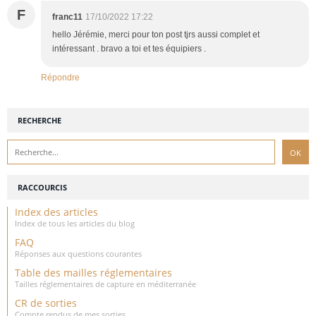
F
franc11
17/10/2022 17:22
hello Jérémie, merci pour ton post tjrs aussi complet et
intéressant . bravo a toi et tes équipiers .
Répondre
RECHERCHE
RACCOURCIS
Index des articles
Index de tous les articles du blog
FAQ
Réponses aux questions courantes
Table des mailles réglementaires
Tailles réglementaires de capture en méditerranée
CR de sorties
Compte rendus de mes sorties