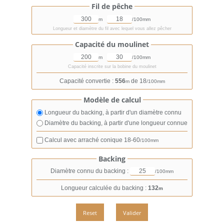
Fil de pêche
m
/100mm
Longueur et diamètre du fil avec lequel vous allez pêcher
Capacité du moulinet
m
/100mm
Capacité inscrite sur la bobine du moulinet
Capacité convertie :
556
de 18
m
/100mm
Modèle de calcul
Longueur du backing, à partir d'un diamètre connu
Diamètre du backing, à partir d'une longueur connue
Calcul avec arraché conique
18-60
/100mm
Backing
Diamètre connu du backing :
/100mm
Longueur calculée du backing :
132
m