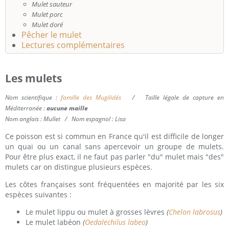
Mulet sauteur
Mulet porc
Mulet doré
Pêcher le mulet
Lectures complémentaires
Les mulets
Nom scientifique :
famille des Mugilidés
/
Taille légale de capture en
Méditerranée :
aucune maille
Nom anglais : Mullet
/ Nom espagnol : Lisa
Ce poisson est si commun en France qu'il est difficile de longer
un quai ou un canal sans apercevoir un groupe de mulets.
Pour être plus exact, il ne faut pas parler "du" mulet mais "des"
mulets car on distingue plusieurs espèces.
Les côtes françaises sont fréquentées en majorité par les six
espèces suivantes :
Le mulet lippu ou mulet à grosses lèvres
(
Chelon labrosus
)
Le mulet labéon
(
Oedalechilus labeo
)