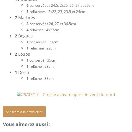
6
conservées : 24.5, 2x25, 26, 27 et 29cm
5
relâchées : 2x22, 23, 23.5 et 24cm
7
Marbrés
3
conservés : 26, 27 et 34.5cm
4
relâchés : 4x23cm
2
Bogues
1
conservée : 31cm
1
relâchée : 22cm
2
Loups
1
conservé : 35cm
1
relâché : 28cm
1
Dorin
1
relâché : 33cm
S'inscrire à la newsletter
Vous aimerez aussi :