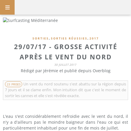
,
,
SORTIES
SORTIES RÉUSSIES
2017
29/07/17 - GROSSE ACTIVITÉ
APRÈS LE VENT DU NORD
30 JUILLET 2017
Rédigé par Jérémie et publié depuis Overblog
Un vent du nord soutenu s'est abattu sur la région depuis
23 PRISES
7 jours et il se clame enfin. Mon intuition dit que c'est le moment de
sortir les cannes et elle s'est révélée exacte.
L'eau s'est considérablement refroidie avec le vent du nord, il
n'y a d'ailleurs pas le moindre baigneur dans l'eau ce qui est
particulièrement inhabituel pour une fin de mois de juillet.