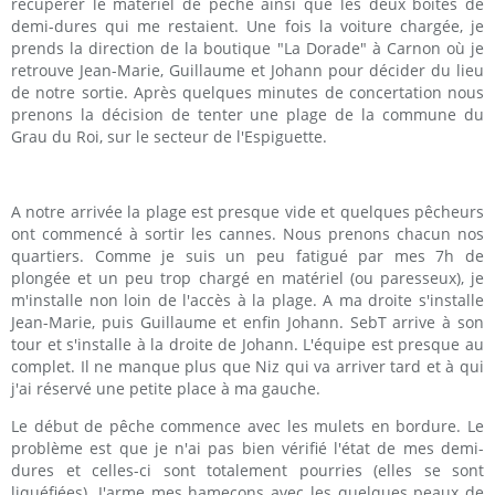
récupérer le matériel de pêche ainsi que les deux boites de
demi-dures qui me restaient. Une fois la voiture chargée, je
prends la direction de la boutique "La Dorade" à Carnon où je
retrouve Jean-Marie, Guillaume et Johann pour décider du lieu
de notre sortie. Après quelques minutes de concertation nous
prenons la décision de tenter une plage de la commune du
Grau du Roi, sur le secteur de l'Espiguette.
A notre arrivée la plage est presque vide et quelques pêcheurs
ont commencé à sortir les cannes. Nous prenons chacun nos
quartiers. Comme je suis un peu fatigué par mes 7h de
plongée et un peu trop chargé en matériel (ou paresseux), je
m'installe non loin de l'accès à la plage. A ma droite s'installe
Jean-Marie, puis Guillaume et enfin Johann. SebT arrive à son
tour et s'installe à la droite de Johann. L'équipe est presque au
complet. Il ne manque plus que Niz qui va arriver tard et à qui
j'ai réservé une petite place à ma gauche.
Le début de pêche commence avec les mulets en bordure. Le
problème est que je n'ai pas bien vérifié l'état de mes demi-
dures et celles-ci sont totalement pourries (elles se sont
liquéfiées). J'arme mes hameçons avec les quelques peaux de