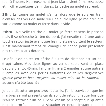
tout à l'heure. Heureusement Jean-Marie vient à ma rescousse
et m'offre quelques demi-dures. La pêche au mulet reprend.
21h
: La canne au mulet s'agite alors que je suis en train
d'enfiler des vers de sable sur une autre ligne. Je me précipite
sur la canne au mulet et ferre dans le vide.
21h20
: Nouvelle touche au mulet. Je ferre et sens le poisson
mais il se décroche à 10m du bord. J'ai ensuite raté une autre
touche retour juste avant que les mulets ne quittent le secteur.
Il est maintenant temps de changer de canne pour présenter
des couteaux aux dorades.
Le début de soirée en pêche à 100m de distance est un peu
(trop) calme. Mes deux lignes au ver de sable sont en place
depuis bientôt 45min. J'ai une ligne à 2 empiles et une autre à
3 empiles avec des perles flottantes de tailles dégressives
(grosse perle en haut, moyenne au milieu, mini sur le traînard)
et
aucune n'a été touchée.
Je pars discuter un peu avec les amis. J'ai la conviction que les
marbrés seront présents car ils sont de retour chaque fois que
l'eau se rafraîchit un peu. SebT est un peu sceptique quant à
mon interprétation de la situation et pour l'instant tout lui