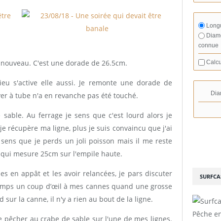
Longu
Diamè
connue
 nouveau. C'est une dorade de 26.5cm.
Calcu
 s'active elle aussi. Je remonte une dorade de
Dia
er à tube n'a en revanche pas été touché.
sable. Au ferrage je sens que c'est lourd alors je
 je récupère ma ligne, plus je suis convaincu que j'ai
sens que je perds un joli poisson mais il me reste
 qui mesure 25cm sur l'empile haute.
s en appât et les avoir relancées, je pars discuter
SURFCA
temps un coup d’œil à mes cannes quand une grosse
 sur la canne, il n'y a rien au bout de la ligne.
Pêche en
de pêcher au crabe de sable sur l'une de mes lignes.