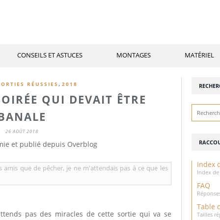
CONSEILS ET ASTUCES
MONTAGES
MATÉRIEL
,
SORTIES RÉUSSIES
2018
RECHER
SOIRÉE QUI DEVAIT ÊTRE
BANALE
26 AOÛT 2018
RACCOU
mie et publié depuis Overblog
Index d
s amis que de pêcher, je ne m'attendais pas à ce que les
Index de 
FAQ
Réponses
Table 
'attends pas des miracles de cette sortie qui va se
Tailles 