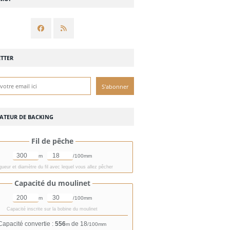
TTER
ATEUR DE BACKING
Fil de pêche
m
/100mm
ueur et diamètre du fil avec lequel vous allez pêcher
Capacité du moulinet
m
/100mm
Capacité inscrite sur la bobine du moulinet
Capacité convertie :
556
de 18
m
/100mm