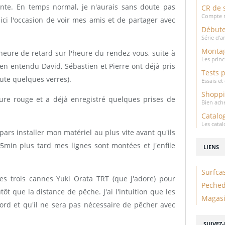
te. En temps normal, je n'aurais sans doute pas
CR de 
Compte r
t ici l'occasion de voir mes amis et de partager avec
Débute
Série d'a
Montag
 heure de retard sur l'heure du rendez-vous, suite à
Les prin
en entendu David, Sébastien et Pierre ont déjà pris
Tests 
oute quelques verres).
Essais e
Shopp
ure rouge et a déjà enregistré quelques prises de
Bien ach
Catalo
Les cata
pars installer mon matériel au plus vite avant qu'ils
5min plus tard mes lignes sont montées et j'enfile
LIENS
Surfca
es trois cannes Yuki Orata TRT (que j'adore) pour
Peche
tôt que la distance de pêche. J'ai l'intuition que les
Magasi
ord et qu'il ne sera pas nécessaire de pêcher avec
SUIVEZ