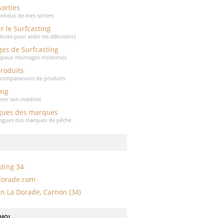
sorties
endus de mes sorties
r le Surfcasting
rticles pour aider les débutants
es de Surfcasting
cipaux montages modernes
produits
t comparaisons de produits
ing
eter son matériel
gues des marques
logues des marques de pêche
sting 34
dorade.com
n La Dorade, Carnon (34)
-MOI