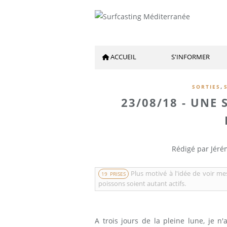
ACCUEIL
S'INFORMER
,
SORTIES
23/08/18 - UNE 
Rédigé par Jéré
Plus motivé à l'idée de voir me
19 PRISES
poissons soient autant actifs.
A trois jours de la pleine lune, je n