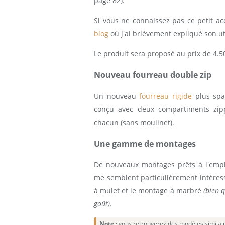
page 82).
Si vous ne connaissez pas ce petit ac
blog
où j'ai brièvement expliqué son uti
Le produit sera proposé au prix de 4.5
Nouveau fourreau double zip
Un nouveau
fourreau rigide
plus spac
conçu avec deux compartiments zip
chacun (sans moulinet).
Une gamme de montages
De nouveaux montages prêts à l'emplo
me semblent particulièrement intéres
à mulet et le montage à marbré
(bien 
goût)
.
Note :
vous retrouverez des modèles similai