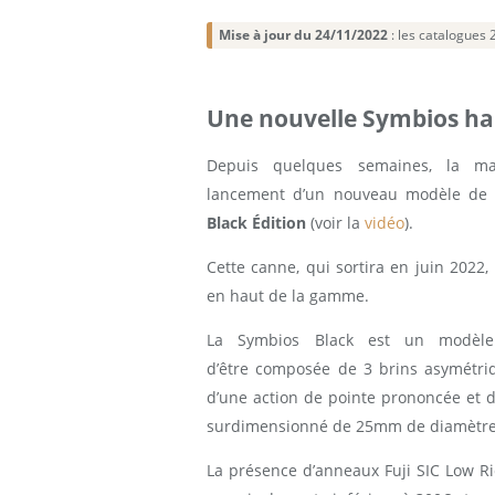
Mise à jour du 24/11/2022
: les catalogues 
Une nouvelle Symbios h
Depuis quelques semaines, la m
lancement d’un nouveau modèle de c
Black Édition
(voir la
vidéo
).
Cette canne, qui sortira en juin 2022,
en haut de la gamme.
La Symbios Black est un modèle
d’être composée de 3 brins asymétriq
d’une action de pointe prononcée et 
surdimensionné de 25mm de diamètre (c
La présence d’anneaux Fuji SIC Low Ri