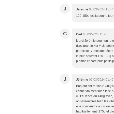
J
Jérémie
05/03/2024 15:44
120-150g est la bonne four
C
Ced
05/03/2024 11:21
Merci Jérémie pour ton re
d'assurance.<br /> Je pêche
parfois les zones de pêche
le plus souvent 120-130g a
plombs encore plus petits p
J
Jérémie
05/03/2024 01:46
Bonjour,<br /> <br /> Oui j’
canne vraiment bien faite po
/> J’ai lancé du 140g avec,
on ressent très bien les vibr
elle conviendra à ton secte
habituellement (175g et plus