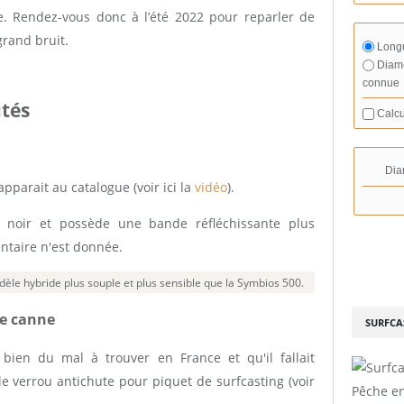
e. Rendez-vous donc à l’été 2022 pour reparler de
grand bruit.
Longu
Diamè
connue
utés
Calcu
Dia
pparait au catalogue (voir ici la
vidéo
).
r noir et possède une bande réfléchissante plus
taire n'est donnée.
modèle hybride plus souple et plus sensible que la Symbios 500.
de canne
SURFCA
 bien du mal à trouver en France et qu'il fallait
e verrou antichute pour piquet de surfcasting (voir
Pêche en