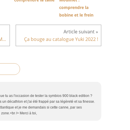
comprendre la
bobine et le frein
04/11/21 - Marbrés et pageots à Marseillan
Ça bouge au catalogue Yuki 2022 !
ue tu as l'occasion de tester la symbios 900 black edition ?
un décathlon et j'ai été frappé par sa légèreté et sa finesse.
tlantique et je me demandais si cette canne, par ses
 zone.<br /> Merci à toi,