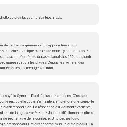
chette de plombs pour la Symbios Black.
tour de pêcheur expérimenté qui apporte beaucoup
 sur la côte atlantique marocaine donc il y a du remous et
 sont accidentées. Je ne dépasse jamais les 150g au plomb,
vec grappin depuis les plages. Depuis les rochers, des
our éviter les accrochages au fond.
ai essayé la Symbios Black à plusieurs reprises. C’est une
ur le prix qu’elle coûte, j’ai hésité à en prendre une paire.<br
 le blank répond bien. La résonance est vraiment excellente,
ations de la lignes.<br /> <br /> Je peux difficilement te dire si
ur de pêche faute de le connaître. Si tu pêches lourd
) alors sans vaut-il mieux t’orienter vers un autre produit. En