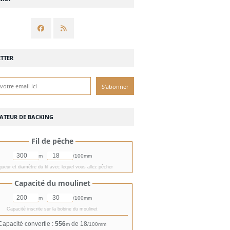
TTER
ATEUR DE BACKING
Fil de pêche
m
/100mm
ueur et diamètre du fil avec lequel vous allez pêcher
Capacité du moulinet
m
/100mm
Capacité inscrite sur la bobine du moulinet
Capacité convertie :
556
de 18
m
/100mm