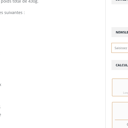
 poids total de 430g.
es suivantes :
NEWSLE
e
CALCUL
x
Long
S
e