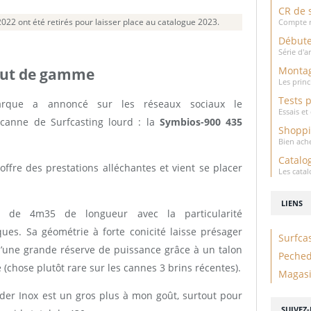
CR de 
2022 ont été retirés pour laisser place au catalogue 2023.
Compte r
Débute
Série d'a
Montag
aut de gamme
Les prin
Tests 
arque a annoncé sur les réseaux sociaux le
Essais e
anne de Surfcasting lourd : la
Symbios-900 435
Shopp
Bien ach
Catalo
 offre des prestations alléchantes et vient se placer
Les cata
LIENS
 de 4m35 de longueur avec la particularité
ues. Sa géométrie à forte conicité laisse présager
Surfca
d’une grande réserve de puissance grâce à un talon
Peche
hose plutôt rare sur les cannes 3 brins récentes).
Magasi
der Inox est un gros plus à mon goût, surtout pour
SUIVEZ