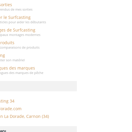
sorties
endus de mes sorties
r le Surfcasting
rticles pour aider les débutants
es de Surfcasting
cipaux montages modernes
produits
t comparaisons de produits
ing
eter son matériel
gues des marques
logues des marques de pêche
sting 34
dorade.com
n La Dorade, Carnon (34)
-MOI