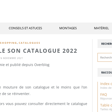
CONSEILS ET ASTUCES
MONTAGES
MATÉRIEL
,
SHOPPING
CATALOGUES
RECHER
LE SON CATALOGUE 2022
16 NOVEMBRE 2021
mie et publié depuis Overblog
RACCOU
Index d
le mouture de son catalogue et le moins que l’on
Index de 
 de se réinventer.
FAQ
Réponses
ors vous pouvez consulter directement le catalogue
Table 
Tailles 