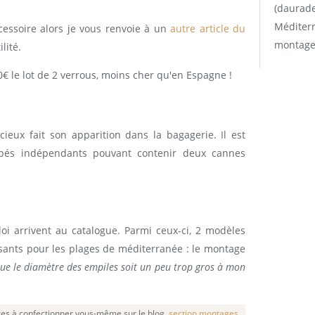
(daurade
Méditerr
cessoire alors je vous renvoie à un
autre article du
montage
lité.
0€ le lot de 2 verrous, moins cher qu'en Espagne !
ieux fait son apparition dans la bagagerie. Il est
pés indépendants pouvant contenir deux cannes
i arrivent au catalogue. Parmi ceux-ci, 2 modèles
sants pour les plages de méditerranée : le montage
que le diamètre des empiles soit un peu trop gros à mon
res à confectionner vous-même sur le blog,
section montages
.