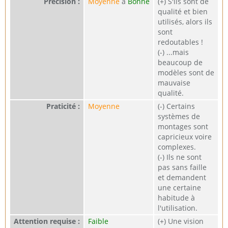
Précision :
Moyenne
à
Bonne
(+) S'ils sont de
qualité et bien
utilisés, alors ils
sont
redoutables !
(-) ...mais
beaucoup de
modèles sont de
mauvaise
qualité.
Praticité :
Moyenne
(-) Certains
systèmes de
montages sont
capricieux voire
complexes.
(-) Ils ne sont
pas sans faille
et demandent
une certaine
habitude à
l'utilisation.
Attention requise :
Faible
(+) Une vision