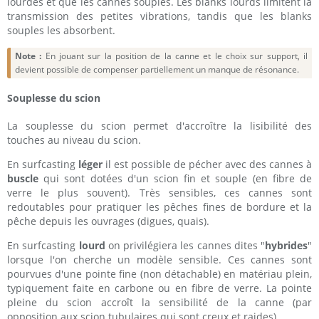
lourdes et que les cannes souples. Les blanks lourds limitent la
transmission des petites vibrations, tandis que les blanks
souples les absorbent.
Note :
En jouant sur la position de la canne et le choix sur support, il
devient possible de compenser partiellement un manque de résonance.
Souplesse du scion
La souplesse du scion permet d'accroître la lisibilité des
touches au niveau du scion.
En surfcasting
léger
il est possible de pécher avec des cannes à
buscle
qui sont dotées d'un scion fin et souple (en fibre de
verre le plus souvent). Très sensibles, ces cannes sont
redoutables pour pratiquer les pêches fines de bordure et la
pêche depuis les ouvrages (digues, quais).
En surfcasting
lourd
on privilégiera les cannes dites "
hybrides
"
lorsque l'on cherche un modèle sensible. Ces cannes sont
pourvues d'une pointe fine (non détachable) en matériau plein,
typiquement faite en carbone ou en fibre de verre. La pointe
pleine du scion accroît la sensibilité de la canne (par
opposition aux scion tubulaires qui sont creux et raides).