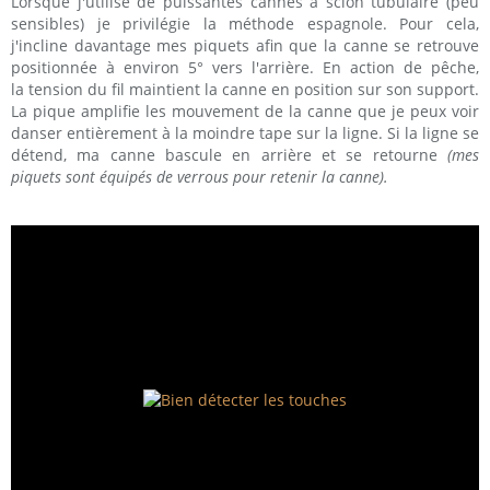
Lorsque j'utilise de puissantes cannes à scion tubulaire (peu
sensibles) je privilégie la méthode espagnole. Pour cela,
j'incline davantage mes piquets afin que la canne se retrouve
positionnée à environ 5° vers l'arrière. En action de pêche,
la tension du fil maintient la canne en position sur son support.
La pique amplifie les mouvement de la canne que je peux voir
danser entièrement à la moindre tape sur la ligne. Si la ligne se
détend, ma canne bascule en arrière et se retourne
(mes
piquets sont équipés de verrous pour retenir la canne).