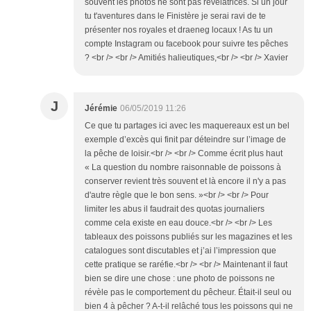
souvent les photos ne sont pas révélatrices. Si un jour
tu t'aventures dans le Finistère je serai ravi de te
présenter nos royales et draeneg locaux ! As tu un
compte Instagram ou facebook pour suivre tes pêches
? <br /> <br /> Amitiés halieutiques,<br /> <br /> Xavier
J
Jérémie
06/05/2019 11:26
Ce que tu partages ici avec les maquereaux est un bel
exemple d’excès qui finit par déteindre sur l’image de
la pêche de loisir.<br /> <br /> Comme écrit plus haut
« La question du nombre raisonnable de poissons à
conserver revient très souvent et là encore il n'y a pas
d'autre règle que le bon sens. »<br /> <br /> Pour
limiter les abus il faudrait des quotas journaliers
comme cela existe en eau douce.<br /> <br /> Les
tableaux des poissons publiés sur les magazines et les
catalogues sont discutables et j’ai l’impression que
cette pratique se raréfie.<br /> <br /> Maintenant il faut
bien se dire une chose : une photo de poissons ne
révèle pas le comportement du pêcheur. Était-il seul ou
bien 4 à pêcher ? A-t-il relâché tous les poissons qui ne