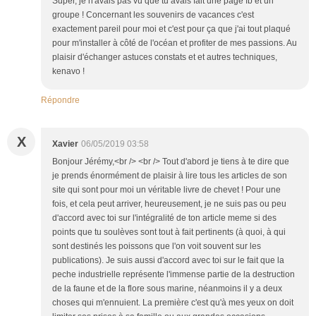
Super, je n'avais pas vu que tu avais fait une page fb et un
groupe ! Concernant les souvenirs de vacances c'est
exactement pareil pour moi et c'est pour ça que j'ai tout plaqué
pour m'installer à côté de l'océan et profiter de mes passions. Au
plaisir d'échanger astuces constats et et autres techniques,
kenavo !
Répondre
X
Xavier
06/05/2019 03:58
Bonjour Jérémy,<br /> <br /> Tout d'abord je tiens à te dire que
je prends énormément de plaisir à lire tous les articles de son
site qui sont pour moi un véritable livre de chevet ! Pour une
fois, et cela peut arriver, heureusement, je ne suis pas ou peu
d'accord avec toi sur l'intégralité de ton article meme si des
points que tu soulèves sont tout à fait pertinents (à quoi, à qui
sont destinés les poissons que l'on voit souvent sur les
publications). Je suis aussi d'accord avec toi sur le fait que la
peche industrielle représente l'immense partie de la destruction
de la faune et de la flore sous marine, néanmoins il y a deux
choses qui m'ennuient. La première c'est qu'à mes yeux on doit