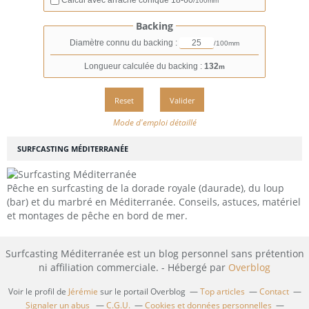
Calcul avec arraché conique
18-60
/100mm
Backing
Diamètre connu du backing :
/100mm
Longueur calculée du backing :
132
m
Mode d'emploi détaillé
SURFCASTING MÉDITERRANÉE
Pêche en surfcasting de la dorade royale (daurade), du loup
(bar) et du marbré en Méditerranée. Conseils, astuces, matériel
et montages de pêche en bord de mer.
Surfcasting Méditerranée est un blog personnel sans prétention
ni affiliation commerciale. - Hébergé par
Overblog
Voir le profil de
Jérémie
sur le portail Overblog
Top articles
Contact
Signaler un abus
C.G.U.
Cookies et données personnelles