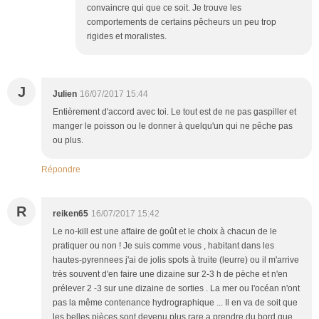
convaincre qui que ce soit. Je trouve les
comportements de certains pêcheurs un peu trop
rigides et moralistes.
J
Julien
16/07/2017 15:44
Entièrement d'accord avec toi. Le tout est de ne pas gaspiller et
manger le poisson ou le donner à quelqu'un qui ne pêche pas
ou plus.
Répondre
R
reiken65
16/07/2017 15:42
Le no-kill est une affaire de goût et le choix à chacun de le
pratiquer ou non ! Je suis comme vous , habitant dans les
hautes-pyrennees j'ai de jolis spots à truite (leurre) ou il m'arrive
très souvent d'en faire une dizaine sur 2-3 h de pèche et n'en
prélever 2 -3 sur une dizaine de sorties . La mer ou l'océan n'ont
pas la même contenance hydrographique ... Il en va de soit que
les belles pièces sont devenu plus rare a prendre du bord que