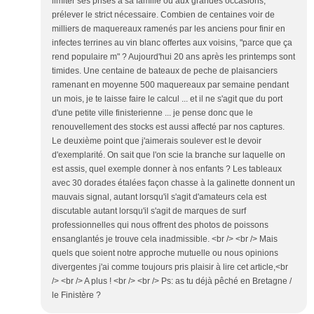
limiter ses prises à sa famille ou aux grandes occasions,
prélever le strict nécessaire. Combien de centaines voir de
milliers de maquereaux ramenés par les anciens pour finir en
infectes terrines au vin blanc offertes aux voisins, "parce que ça
rend populaire m" ? Aujourd'hui 20 ans après les printemps sont
timides. Une centaine de bateaux de peche de plaisanciers
ramenant en moyenne 500 maquereaux par semaine pendant
un mois, je te laisse faire le calcul ... et il ne s'agit que du port
d'une petite ville finisterienne ... je pense donc que le
renouvellement des stocks est aussi affecté par nos captures.
Le deuxième point que j'aimerais soulever est le devoir
d'exemplarité. On sait que l'on scie la branche sur laquelle on
est assis, quel exemple donner à nos enfants ? Les tableaux
avec 30 dorades étalées façon chasse à la galinette donnent un
mauvais signal, autant lorsqu'il s'agit d'amateurs cela est
discutable autant lorsqu'il s'agit de marques de surf
professionnelles qui nous offrent des photos de poissons
ensanglantés je trouve cela inadmissible. <br /> <br /> Mais
quels que soient notre approche mutuelle ou nous opinions
divergentes j'ai comme toujours pris plaisir à lire cet article,<br
/> <br /> A plus ! <br /> <br /> Ps: as tu déjà pêché en Bretagne /
le Finistère ?