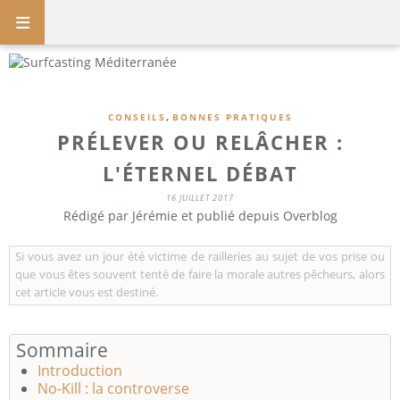
,
CONSEILS
BONNES PRATIQUES
PRÉLEVER OU RELÂCHER :
L'ÉTERNEL DÉBAT
16 JUILLET 2017
Rédigé par Jérémie et publié depuis Overblog
Si vous avez un jour été victime de railleries au sujet de vos prise ou
que vous êtes souvent tenté de faire la morale autres pêcheurs, alors
cet article vous est destiné.
Sommaire
Introduction
No-Kill : la controverse