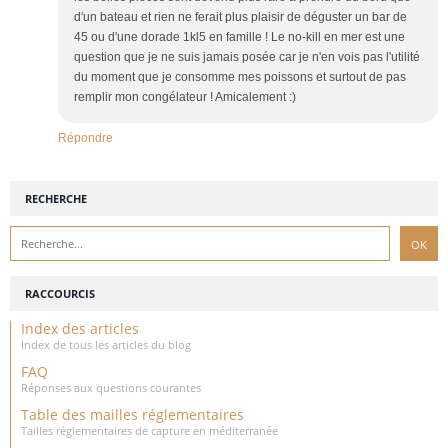
d'un bateau et rien ne ferait plus plaisir de déguster un bar de
45 ou d'une dorade 1kl5 en famille ! Le no-kill en mer est une
question que je ne suis jamais posée car je n'en vois pas l'utilité
du moment que je consomme mes poissons et surtout de pas
remplir mon congélateur ! Amicalement :)
Répondre
RECHERCHE
RACCOURCIS
Index des articles
Index de tous les articles du blog
FAQ
Réponses aux questions courantes
Table des mailles réglementaires
Tailles réglementaires de capture en méditerranée