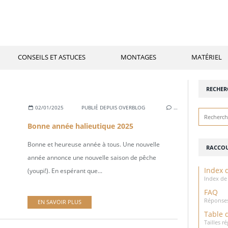
CONSEILS ET ASTUCES
MONTAGES
MATÉRIEL
RECHER
02/01/2025
PUBLIÉ DEPUIS OVERBLOG
…
Bonne année halieutique 2025
Bonne et heureuse année à tous. Une nouvelle
RACCOU
année annonce une nouvelle saison de pêche
Index d
(youpi!). En espérant que...
Index de 
FAQ
Réponses
EN SAVOIR PLUS
Table 
Tailles 