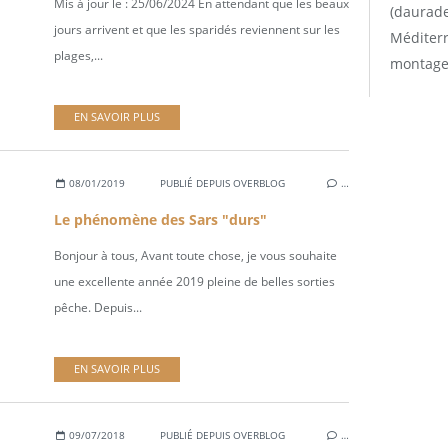
Mis à jour le : 25/06/2024 En attendant que les beaux
(daurade
jours arrivent et que les sparidés reviennent sur les
Méditerr
plages,...
montage
EN SAVOIR PLUS
08/01/2019
PUBLIÉ DEPUIS OVERBLOG
…
Le phénomène des Sars "durs"
Bonjour à tous, Avant toute chose, je vous souhaite
une excellente année 2019 pleine de belles sorties
pêche. Depuis...
EN SAVOIR PLUS
09/07/2018
PUBLIÉ DEPUIS OVERBLOG
…