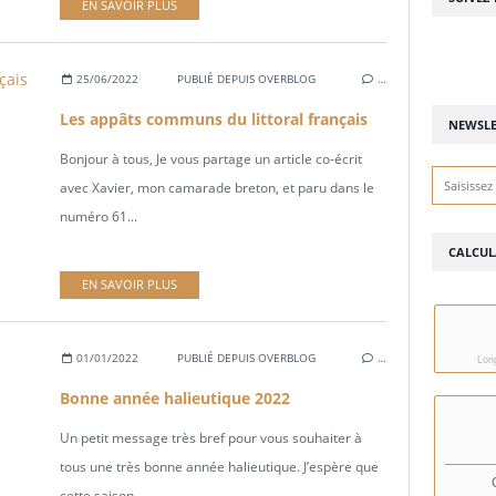
EN SAVOIR PLUS
25/06/2022
PUBLIÉ DEPUIS OVERBLOG
…
Les appâts communs du littoral français
NEWSLE
Bonjour à tous, Je vous partage un article co-écrit
avec Xavier, mon camarade breton, et paru dans le
numéro 61...
CALCUL
EN SAVOIR PLUS
01/01/2022
PUBLIÉ DEPUIS OVERBLOG
…
Long
Bonne année halieutique 2022
Un petit message très bref pour vous souhaiter à
tous une très bonne année halieutique. J’espère que
cette saison...