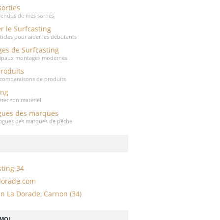
sorties
endus de mes sorties
r le Surfcasting
rticles pour aider les débutants
es de Surfcasting
cipaux montages modernes
produits
t comparaisons de produits
ing
eter son matériel
gues des marques
logues des marques de pêche
sting 34
dorade.com
n La Dorade, Carnon (34)
-MOI