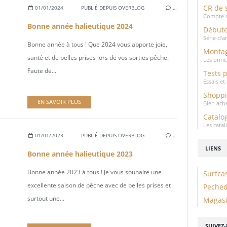
CR de 
01/01/2024
PUBLIÉ DEPUIS OVERBLOG
…
Compte r
Bonne année halieutique 2024
Débute
Série d'a
Bonne année à tous ! Que 2024 vous apporte joie,
Montag
santé et de belles prises lors de vos sorties pêche.
Les prin
Faute de...
Tests 
Essais e
Shopp
EN SAVOIR PLUS
Bien ach
Catalo
Les cata
01/01/2023
PUBLIÉ DEPUIS OVERBLOG
…
LIENS
Bonne année halieutique 2023
Bonne année 2023 à tous ! Je vous souhaite une
Surfca
excellente saison de pêche avec de belles prises et
Peche
surtout une...
Magasi
SUIVEZ