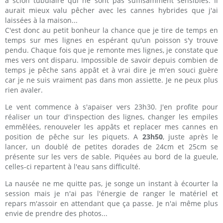
à scion tubulaire qui ne sont pas suffisamment sensibles. Il
aurait mieux valu pêcher avec les cannes hybrides que j'ai
laissées à la maison...
C'est donc au petit bonheur la chance que je tire de temps en
temps sur mes lignes en espérant qu'un poisson s'y trouve
pendu. Chaque fois que je remonte mes lignes, je constate que
mes vers ont disparu. Impossible de savoir depuis combien de
temps je pêche sans appât et à vrai dire je m'en souci guère
car je ne suis vraiment pas dans mon assiette. Je ne peux plus
rien avaler.
Le vent commence à s'apaiser vers 23h30. J'en profite pour
réaliser un tour d'inspection des lignes, changer les empiles
emmêlées, renouveler les appâts et replacer mes cannes en
position de pêche sur les piquets. A
23h50
, juste après le
lancer, un doublé de petites dorades de 24cm et 25cm se
présente sur les vers de sable. Piquées au bord de la gueule,
celles-ci repartent à l'eau sans difficulté.
La nausée ne me quitte pas, je songe un instant à écourter la
session mais je n'ai pas l'énergie de ranger le matériel et
repars m'assoir en attendant que ça passe. Je n'ai même plus
envie de prendre des photos...