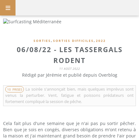
,
,
SORTIES
SORTIES DIFFICILES
2022
06/08/22 - LES TASSERGALS
RODENT
11 AOÛT 2022
Rédigé par Jérémie et publié depuis Overblog
La soirée s'annonçait bien, mais quelques imprévus sont
10 PRISES
venus la perturber. Vent, fatigue et poissons prédateurs ont
fortement compliqué la session de pêche.
Cela fait plus d'une semaine que je n'ai pas pu sortir pêcher.
Bien que je sois en congés, diverses obligations m'ont retenu à
la maison et j'ai maintenant grand besoin de prendre l'air pour