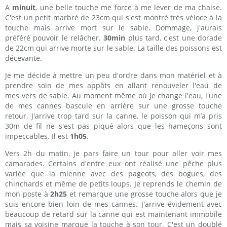
A
minuit
, une belle touche me force à me lever de ma chaise.
C'est un petit marbré de 23cm qui s'est montré très véloce à la
touche mais arrive mort sur le sable. Dommage, j'aurais
préféré pouvoir le relâcher.
30min
plus tard, c'est une dorade
de 22cm qui arrive morte sur le sable. La taille des poissons est
décevante.
Je me décide à mettre un peu d'ordre dans mon matériel et à
prendre soin de mes appâts en allant renouveler l'eau de
mes vers de sable. Au moment même où je change l'eau, l'une
de mes cannes bascule en arrière sur une grosse touche
retour. J'arrive trop tard sur la canne, le poisson qui m’a pris
30m de fil ne s'est pas piqué alors que les hameçons sont
impeccables. Il est
1h05
.
Vers 2h du matin, je pars faire un tour pour aller voir mes
camarades. Certains d'entre eux ont réalisé une pêche plus
variée que la mienne avec des pageots, des bogues, des
chinchards et même de petits loups. Je reprends le chemin de
mon poste à
2h25
et remarque une grosse touche alors que je
suis encore bien loin de mes cannes. J'arrive évidement avec
beaucoup de retard sur la canne qui est maintenant immobile
mais sa voisine marque la touche à son tour. C'est un doublé