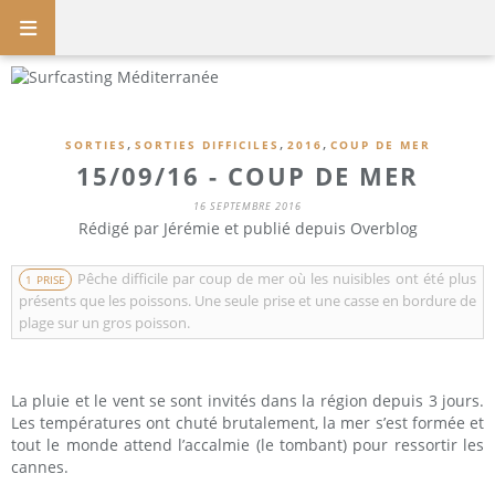
,
,
,
SORTIES
SORTIES DIFFICILES
2016
COUP DE MER
15/09/16 - COUP DE MER
16 SEPTEMBRE 2016
Rédigé par Jérémie et publié depuis Overblog
Pêche difficile par coup de mer où les nuisibles ont été plus
1 PRISE
présents que les poissons. Une seule prise et une casse en bordure de
plage sur un gros poisson.
La pluie et le vent se sont invités dans la région depuis 3 jours.
Les températures ont chuté brutalement, la mer s’est formée et
tout le monde attend l’accalmie (le tombant) pour ressortir les
cannes.