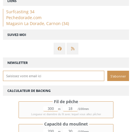
LIENS
Surfcasting 34
Pechedorade.com
Magasin La Dorade, Carnon (34)
SUIVEZ-MOI
NEWSLETTER
CALCULATEUR DE BACKING
Fil de pêche
m
/100mm
Longueur et diamètre du fil avec lequel vous allez pêcher
Capacité du moulinet
m
/100mm