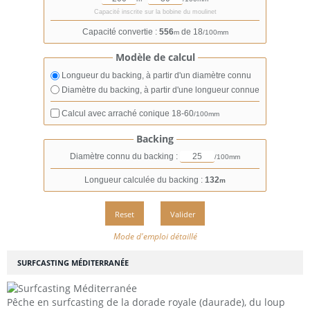
Capacité inscrite sur la bobine du moulinet
Capacité convertie :
556
de 18
m
/100mm
Modèle de calcul
Longueur du backing, à partir d'un diamètre connu
Diamètre du backing, à partir d'une longueur connue
Calcul avec arraché conique
18-60
/100mm
Backing
Diamètre connu du backing :
/100mm
Longueur calculée du backing :
132
m
Mode d'emploi détaillé
SURFCASTING MÉDITERRANÉE
Pêche en surfcasting de la dorade royale (daurade), du loup