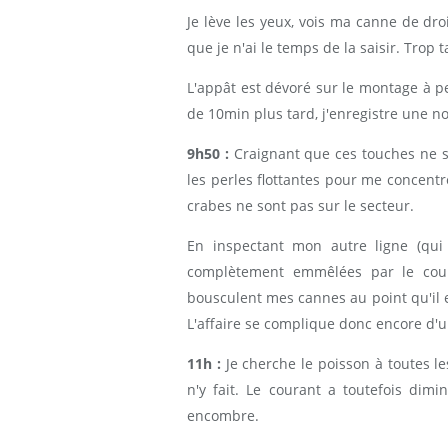
Je lève les yeux, vois ma canne de dr
que je n'ai le temps de la saisir. Trop t
L'appât est dévoré sur le montage à pe
de 10min plus tard, j'enregistre une no
9h50 :
Craignant que ces touches ne so
les perles flottantes pour me concentr
crabes ne sont pas sur le secteur.
En inspectant mon autre ligne (qui
complètement emmêlées par le coura
bousculent mes cannes au point qu'il e
L'affaire se complique donc encore d'u
11h :
Je cherche le poisson à toutes le
n'y fait. Le courant a toutefois di
encombre.