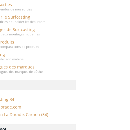
sorties
endus de mes sorties
r le Surfcasting
rticles pour aider les débutants
es de Surfcasting
cipaux montages modernes
produits
t comparaisons de produits
ing
eter son matériel
gues des marques
logues des marques de pêche
sting 34
dorade.com
n La Dorade, Carnon (34)
-MOI