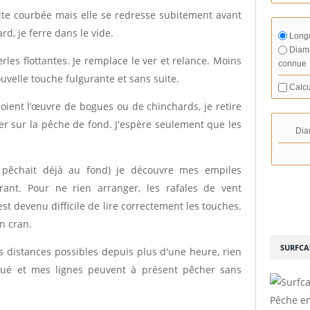
oite courbée mais elle se redresse subitement avant
ard, je ferre dans le vide.
Longu
Diamè
rles flottantes. Je remplace le ver et relance. Moins
connue
uvelle touche fulgurante et sans suite.
Calcu
ient l’œuvre de bogues ou de chinchards, je retire
er sur la pêche de fond. J'espère seulement que les
Dia
 pêchait déjà au fond) je découvre mes empiles
nt. Pour ne rien arranger, les rafales de vent
st devenu difficile de lire correctement les touches.
n cran.
SURFCA
s distances possibles depuis plus d'une heure, rien
minué et mes lignes peuvent à présent pêcher sans
Pêche en