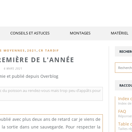
CONSEILS ET ASTUCES
MONTAGES
MATÉRIEL
,
,
ES MOYENNES
2021
CR TARDIF
RECHER
PREMIÈRE DE L'ANNÉE
6 MARS 2021
mie et publié depuis Overblog
RACCOU
ec du poisson au rendez-vous mais trop peu d’appâts pour
Index d
Index de 
FAQ
Réponses
 publié avec plus deux ans de retard car je viens de
Table 
e la sortie dans une sauvegarde. Pour respecter la
Tailles 