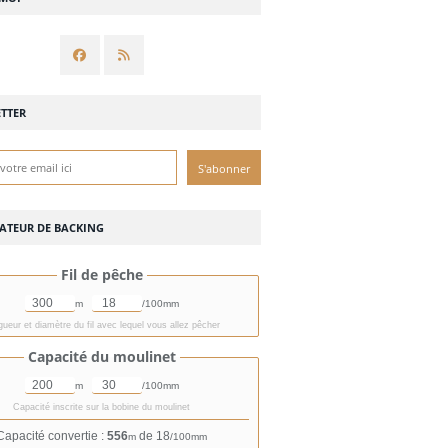
TTER
ATEUR DE BACKING
Fil de pêche
m
/100mm
ueur et diamètre du fil avec lequel vous allez pêcher
Capacité du moulinet
m
/100mm
Capacité inscrite sur la bobine du moulinet
Capacité convertie :
556
de 18
m
/100mm