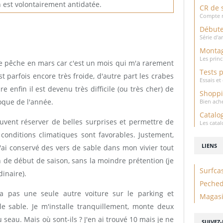
n est volontairement antidatée.
CR de 
Compte r
Débute
Série d'a
Montag
Les prin
de pêche en mars car c'est un mois qui m'a rarement
Tests 
st parfois encore très froide, d'autre part les crabes
Essais e
enfin il est devenu très difficile (ou très cher) de
Shopp
oque de l'année.
Bien ach
Catalo
euvent réserver de belles surprises et permettre de
Les cata
 conditions climatiques sont favorables. Justement,
LIENS
'ai conservé des vers de sable dans mon vivier tout
on de début de saison, sans la moindre prétention (je
Surfca
inaire).
Peche
y a pas une seule autre voiture sur le parking et
Magasi
 sable. Je m'installe tranquillement, monte deux
seau. Mais où sont-ils ? J'en ai trouvé 10 mais je ne
SUIVEZ