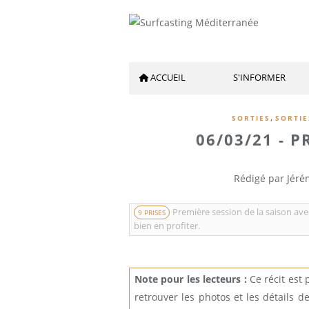
ACCUEIL
S'INFORMER
,
SORTIES
SORTI
06/03/21 - 
Rédigé par Jéré
Première session de la saison av
9 PRISES
bien en profiter.
Note pour les lecteurs :
Ce récit est
retrouver les photos et les détails d